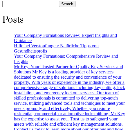
pagination
Search
Posts
Your Company Formations Review: Expert Insights and
Guidance
Hilfe bei Verstopfungen: Natürliche Tipps von
Gesundheitsprofis
Your Company Formations: Comprehensive Review and
Insights
Mr Key: Your Trusted Partner for Quality Key Services and
Solutions Mr Key is a leading provider of key services,
dedicated to ensuring the security and convenience of your
property. With years of experience in the industry, we offer a
comprehensive range of solutions including key cutting, lock
installation, and emergency lockout services. Our team of
skilled professionals is committed to delivering top-notch
service, utilizing advanced tools and techniques to meet your
needs promptly and effectively. Whether you require
residential, commercial, or automotive locksmithing, Mr Key
has the expertise to assist you. Trust us to safeguard your
assets with reliable and efficient key management solutions.
Contact us today to learn more about our offerings and how