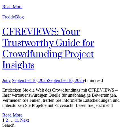
Read More
FreddyBlog
CFREVIEWS: Your
Trustworthy Guide for
Crowdfunding Project
Insights
Judy
September 16, 2025
September 16, 2025
4 min read
Entdecken Sie die Welt des Crowdfundings mit CFREVIEWS –
Ihrer vertrauenswürdigen Quelle für unabhängige Bewertungen.
Vermeiden Sie Fallen, treffen Sie informierte Entscheidungen und
unterstützen Sie Projekte mit Zuversicht. Lesen Sie jetzt mehr!
Read More
Posts
Page
Page
Page
1
2
…
11
Next
Search