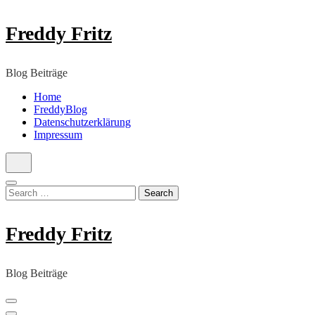
Skip
Freddy Fritz
to
content
(Press
Blog Beiträge
Enter)
Home
FreddyBlog
Datenschutzerklärung
Impressum
Search
for:
Freddy Fritz
Blog Beiträge